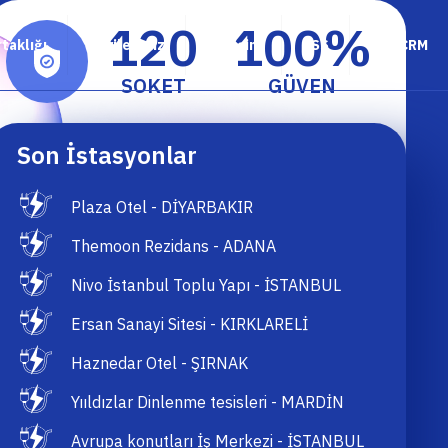
120
100
%
rtaklığı
Bayilerimiz
İletişim
SSS
KRNCRM
SOKET
GÜVEN
Son İstasyonlar
Plaza Otel - DİYARBAKIR
Themoon Rezidans - ADANA
Nivo İstanbul Toplu Yapı - İSTANBUL
Ersan Sanayi Sitesi - KIRKLARELİ
Haznedar Otel - ŞIRNAK
Yııldızlar Dinlenme tesisleri - MARDİN
Avrupa konutları İş Merkezi - İSTANBUL