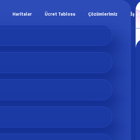
Haritalar
Ücret Tablosu
Çözümlerimiz
İş O