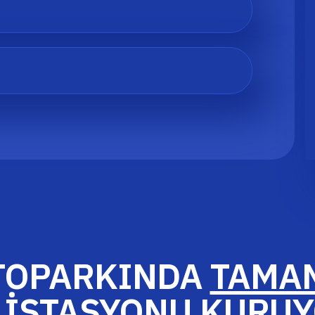
OTOPARKINDA
TAMAM
 İSTASYONU KURU