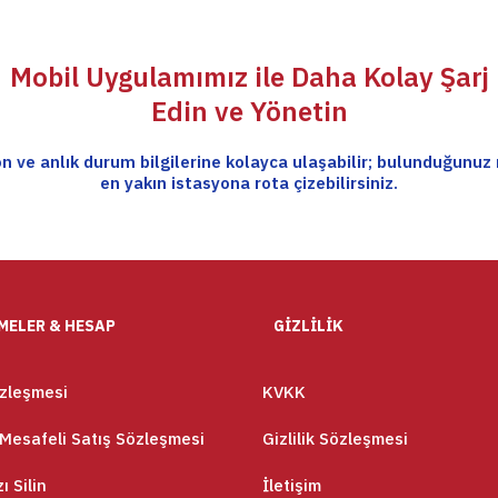
Mobil Uygulamımız ile Daha Kolay Şarj
Edin ve Yönetin
n ve anlık durum bilgilerine kolayca ulaşabilir; bulunduğunuz
en yakın istasyona rota çizebilirsiniz.
MELER & HESAP
GİZLİLİK
özleşmesi
KVKK
Mesafeli Satış Sözleşmesi
Gizlilik Sözleşmesi
ı Silin
İletişim