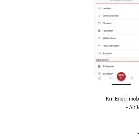
Krn Enerji mobi
⦁ Alt