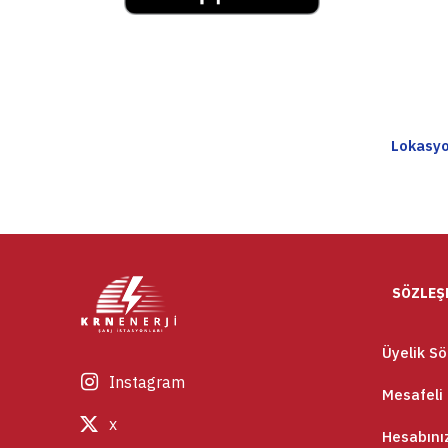
Lokasyo
SÖZLEŞ
Üyelik S
Instagram
Mesafeli 
x
Hesabınız