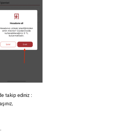
e takip ediniz :
şınız,
.