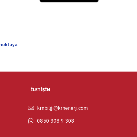
 noktaya
İLETİŞİM
krnbilgi@krnenerji.com
0850 308 9 308