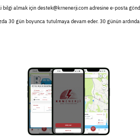
li bilgi almak için destek@krnenerji.com adresine e-posta gönde
mızda 30 gün boyunca tutulmaya devam eder. 30 günün ardından ver