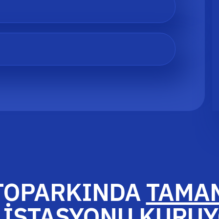
OTOPARKINDA
TAMAM
 İSTASYONU KURU