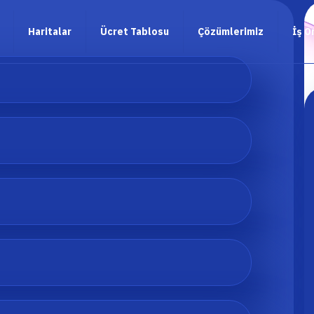
Haritalar
Ücret Tablosu
Çözümlerimiz
İş O