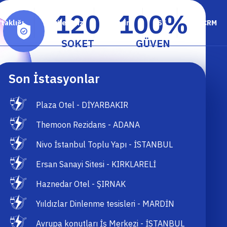
120
100
%
rtaklığı
Bayilerimiz
İletişim
SSS
KRNCRM
SOKET
GÜVEN
Son İstasyonlar
Plaza Otel - DİYARBAKIR
Themoon Rezidans - ADANA
Nivo İstanbul Toplu Yapı - İSTANBUL
Ersan Sanayi Sitesi - KIRKLARELİ
Haznedar Otel - ŞIRNAK
Yııldızlar Dinlenme tesisleri - MARDİN
Avrupa konutları İş Merkezi - İSTANBUL